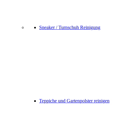
Sneaker / Turnschuh Reinigung
Teppiche und Gartenpolster reinigen