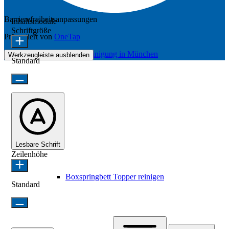
Barrierefreiheitsanpassungen
Inhaltsmodule
Schriftgröße
Präsentiert von
OneTap
Bettenreinigung in München
Werkzeugleiste ausblenden
Standard
Lesbare Schrift
Zeilenhöhe
Boxspringbett Topper reinigen
Standard