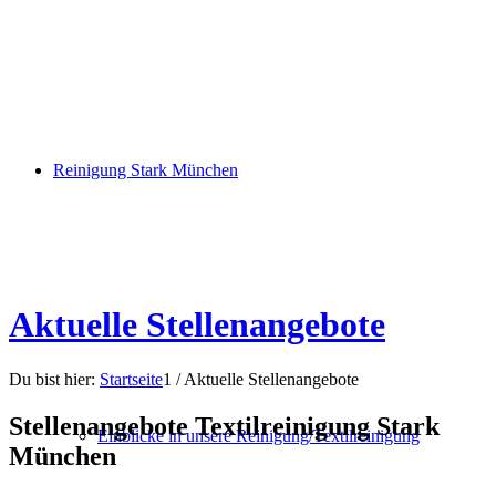
Reinigung Stark München
Aktuelle Stellenangebote
Du bist hier:
Startseite
1
/
Aktuelle Stellenangebote
Stellenangebote Textilreinigung Stark
Einblicke in unsere Reinigung/Textilreinigung
München