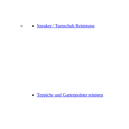
Sneaker / Turnschuh Reinigung
Teppiche und Gartenpolster reinigen